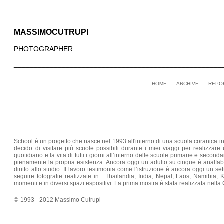
MASSIMOCUTRUPI
PHOTOGRAPHER
____________________________________________________
HOME
ARCHIVE
REPO
School è un progetto che nasce nel 1993 all'interno di una scuola coranica in 
decido di visitare più scuole possibili durante i miei viaggi per realizza
quotidiano e la vita di tutti i giorni all’interno delle scuole primarie e secon
pienamente la propria esistenza. Ancora oggi un adulto su cinque è analfabet
diritto allo studio. Il lavoro testimonia come l’istruzione è ancora oggi un s
seguire fotografie realizzate in : Thailandia, India, Nepal, Laos, Namibi
momenti e in diversi spazi espositivi. La prima mostra è stata realizzata nel
©
1993 - 2012 Massimo Cutrupi